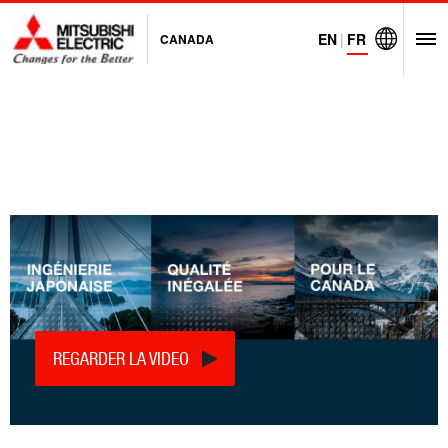
EN
|
FR
CANADA
O
Visit Mitsubi
REGARDER LA VIDEO